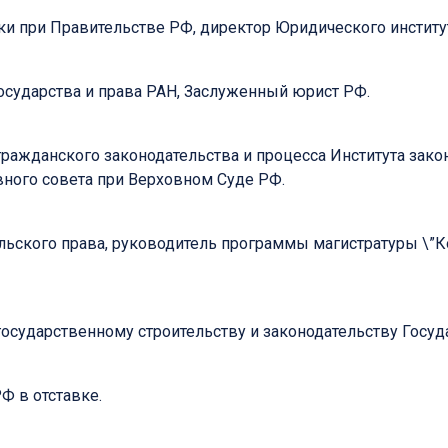
и при Правительстве РФ, директор Юридического институт
 государства и права РАН, Заслуженный юрист РФ.
а гражданского законодательства и процесса Института зак
вного совета при Верховном Суде РФ.
ельского права, руководитель программы магистратуры \”
по государственному строительству и законодательству Го
Ф в отставке.