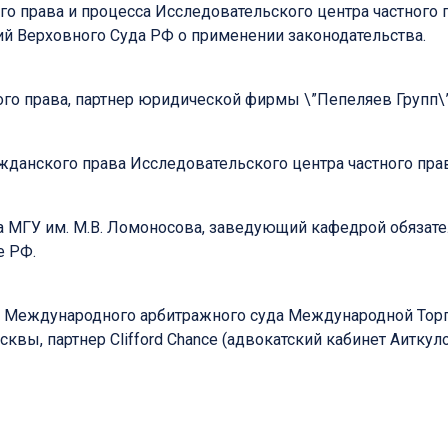
о права и процесса Исследовательского центра частного п
ний Верховного Суда РФ о применении законодательства.
ного права, партнер юридической фирмы \”Пепеляев Групп\”
жданского права Исследовательского центра частного прав
ва МГУ им. М.В. Ломоносова, заведующий кафедрой обязат
е РФ.
член Международного арбитражного суда Международной То
квы, партнер Clifford Chance (адвокатский кабинет Аиткулова