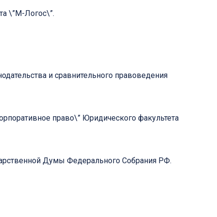
а \”М-Логос\”.
онодательства и сравнительного правоведения
Корпоративное право\” Юридического факультета
сударственной Думы Федерального Собрания РФ.