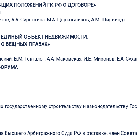
БЩИХ ПОЛОЖЕНИЙ ГК РФ О ДОГОВОРЕ»
й
петов, А.А. Сироткина, М.А. Церковников, А.М. Ширвиндт
К ЕДИНЫЙ ОБЪЕКТ НЕДВИЖИМОСТИ.
 О ВЕЩНЫХ ПРАВАХ»
нский, Б.М. Гонгало, , А.А. Маковская, И.Б. Миронов, Е.А. Сух
ФОРУМА
а по государственному строительству и законодательству 
теля Высшего Арбитражного Суда РФ в отставке, член Сов