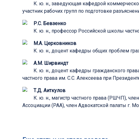
К. ю. н., заведующая кафедрой коммерческог
участник рабочих групп по подготовке разъясне
Р.С. Бевзенко
К. ю. н., профессор Российской школы част
М.А. Церковников
К. ю. н., доцент кафедры общих проблем гра
А.М. Ширвиндт
К. ю. н., доцент кафедры гражданского пра
частного права им. С.С. Алексеева при Президент
Т.Д. Аиткулов
К. ю. н., магистр частного права (РШЧП), 
Ассоциации (РАА), член Адвокатской палаты г. Мос