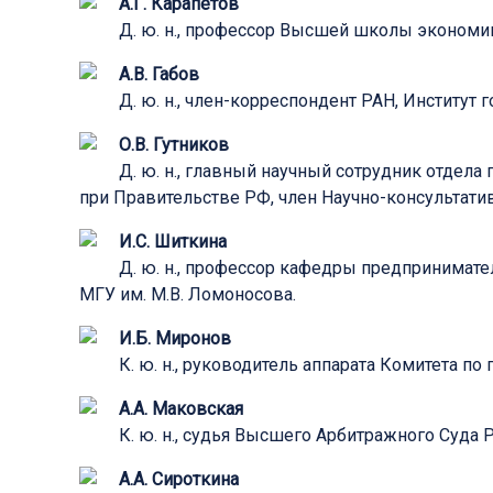
А.Г. Карапетов
Д. ю. н., профессор Высшей школы экономик
А.В. Габов
Д. ю. н., член-корреспондент РАН, Институт
О.В. Гутников
Д. ю. н., главный научный сотрудник отдел
при Правительстве РФ, член Научно-консультати
И.С. Шиткина
Д. ю. н., профессор кафедры предпринимат
МГУ им. М.В. Ломоносова.
И.Б. Миронов
К. ю. н., руководитель аппарата Комитета 
А.А. Маковская
К. ю. н., судья Высшего Арбитражного Суда Р
А.А. Сироткина