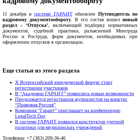
кадровому документообороту
11 декабря в
системе ГАРАНТ
обновлен
Путеводитель по
кадровому документообороту
. В его состав вошел
новый
раздел – ‘Отпуска’
, включающий подборку нормативных
документов, судебной практики, разъяснений Минтруда
России и Роструда, форм документов, необходимых при
оформлении отпусков в организации.
Еще статьи из этого раздела
X Всероссийский юридический форум: старт
регистрации участников
В “Академии ГАРАНТ” появились новые возможности
Продолжается регистрация журналистов на конкурс
“Правовая Россия”
Компания “Гарант” приглашает на конференцию
LegalTech Day
В системе ГАРАНТ появился конструктор учетной
политики для медицинских учреждений
Телефоны: +7 (383) 209-36-46