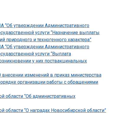
НПА “Об утверждении Административного
осударственной услуги “Назначение выплаты
 природного и техногенного характера”
НПА “Об утверждении Административного
осударственной услуги “Выплата
зникновении у них поствакцинальных
О внесении изменений в приказ министерства
 порядке организации работы с обращениями
кой области “Об административных
ой области “О наградах Новосибирской области”