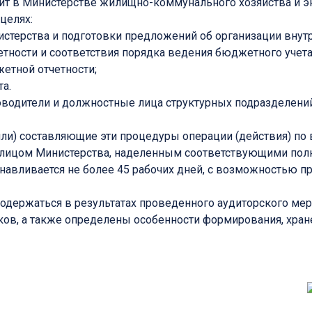
ит в Министерстве жилищно-коммунального хозяйства и э
целях:
стерства и подготовки предложений об организации внут
тности и соответствия порядка ведения бюджетного учета
етной отчетности;
а.
одители и должностные лица структурных подразделений
ли) составляющие эти процедуры операции (действия) п
лицом Министерства, наделенным соответствующими пол
авливается не более 45 рабочих дней, с возможностью про
содержаться в результатах проведенного аудиторского ме
ков, а также определены особенности формирования, хран