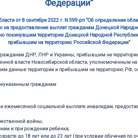
Федерации”
сти от 8 сентября 2022 г. N 599-рп “Об определении обл
го на предоставление выплат гражданам Донецкой Народно
но покинувшим территории Донецкой Народной Республики
прибывшим на территорию Российской Федерации”
 гражданам ДНР, ЛНР и Украины, прибывшим на территори
енной власти Новосибирской области, уполномоченным на
им данные территории и прибывшим на территорию РФ, о
шеуказанным гражданам:
;
ли ежемесячной социальной выплате инвалидам, предостав
чественной войны;
ам и при рождении ребенка;
расте до 18 лет или до 23 лет (при условии обучения по о