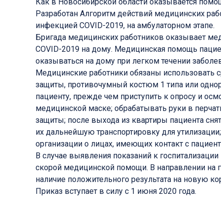
Как в Новосибирской области оказывается помо
Разработан Алгоритм действий медицинских ра
инфекцией COVID-2019, на амбулаторном этапе.
Бригада медицинских работников оказывает м
COVID-2019 на дому. Медицинская помощь паци
оказываться на дому при легком течении заболева
Медицинские работники обязаны использовать с
защиты, противочумный костюм 1 типа или однора
пациенту, прежде чем приступить к опросу и ос
медицинской маске; обрабатывать руки в перчат
защиты; после выхода из квартиры пациента снят
их дальнейшую транспортировку для утилизации
организации о лицах, имеющих контакт с пациент
В случае выявления показаний к госпитализаци
скорой медицинской помощи. В направлении на 
наличие положительного результата на новую к
Приказ вступает в силу с 1 июня 2020 года.