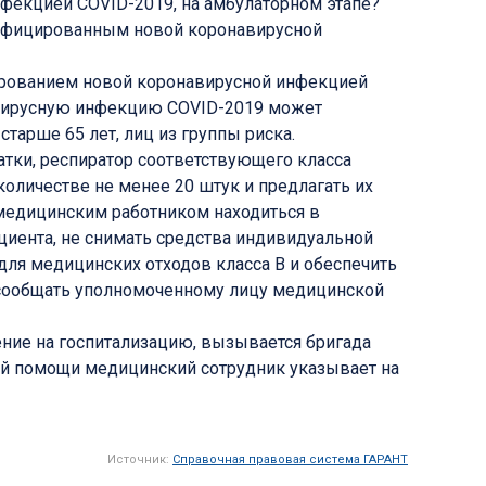
фекцией COVID-2019, на амбулаторном этапе?
инфицированным новой коронавирусной
рованием новой коронавирусной инфекцией
авирусную инфекцию COVID-2019 может
тарше 65 лет, лиц из группы риска.
тки, респиратор соответствующего класса
количестве не менее 20 штук и предлагать их
 медицинским работником находиться в
циента, не снимать средства индивидуальной
для медицинских отходов класса B и обеспечить
 сообщать уполномоченному лицу медицинской
ние на госпитализацию, вызывается бригада
ой помощи медицинский сотрудник указывает на
Источник:
Справочная правовая система ГАРАНТ