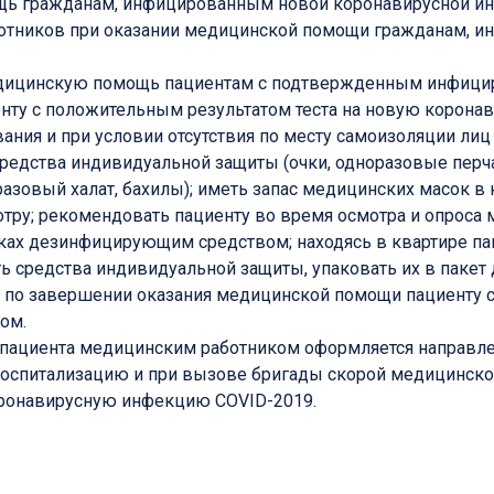
щь гражданам, инфицированным новой коронавирусной ин
ботников при оказании медицинской помощи гражданам, 
едицинскую помощь пациентам с подтвержденным инфици
енту с положительным результатом теста на новую корон
ния и при условии отсутствия по месту самоизоляции лиц с
редства индивидуальной защиты (очки, одноразовые перча
зовый халат, бахилы); иметь запас медицинских масок в 
мотру; рекомендовать пациенту во время осмотра и опроса
ках дезинфицирующим средством; находясь в квартире па
ь средства индивидуальной защиты, упаковать их в пакет 
; по завершении оказания медицинской помощи пациенту
ом.
и пациента медицинским работником оформляется направле
госпитализацию и при вызове бригады скорой медицинск
оронавирусную инфекцию COVID-2019.