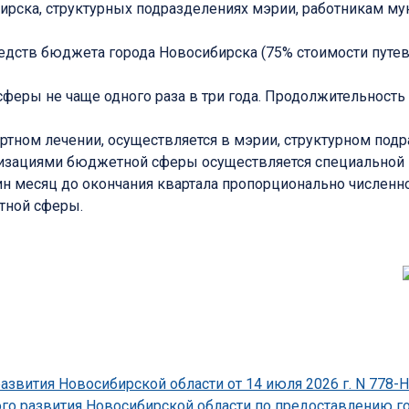
бирска, структурных подразделениях мэрии, работникам 
редств бюджета города Новосибирска (75% стоимости путев
феры не чаще одного раза в три года. Продолжительность 
ртном лечении, осуществляется в мэрии, структурном по
низациями бюджетной сферы осуществляется специальной 
дин месяц до окончания квартала пропорционально числен
тной сферы.
развития Новосибирской области от 14 июля 2026 г. N 778
ого развития Новосибирской области по предоставлению г