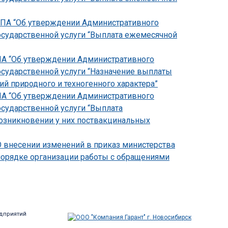
-НПА “Об утверждении Административного
осударственной услуги “Выплата ежемесячной
НПА “Об утверждении Административного
осударственной услуги “Назначение выплаты
 природного и техногенного характера”
НПА “Об утверждении Административного
осударственной услуги “Выплата
зникновении у них поствакцинальных
О внесении изменений в приказ министерства
 порядке организации работы с обращениями
дприятий