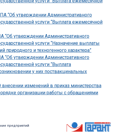
осударственной услуги “Выплата ежемесячной
-НПА “Об утверждении Административного
осударственной услуги “Выплата ежемесячной
НПА “Об утверждении Административного
осударственной услуги “Назначение выплаты
 природного и техногенного характера”
НПА “Об утверждении Административного
осударственной услуги “Выплата
зникновении у них поствакцинальных
О внесении изменений в приказ министерства
 порядке организации работы с обращениями
ние предприятий