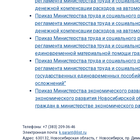
регламента министерства труда и социальн
денежной компенсации расходов на автомо
Приказ Министерства труда и социального 
регламента министерства труда и социальн
денежной компенсации расходов на автомо
Приказ Министерства труда и социального 
регламента министерства труда и социальн
единовременной материальной помощи граж
Приказ Министерства труда и социального 
регламента министерства труда и социальн
государственных единовременных пособий
осложнений”
Приказ Министерства экономического разви
экономического развития Новосибирской об
граждан в министерстве экономического ра
Телефоны: +7 (383) 209-36-46
Электронная почта:
k.garant@list.ru
Адрес: 630132, Новосибирская область, г. Новосибирск, пр. Дими