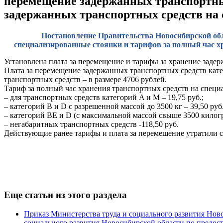
перемещение задержанных транспортны
задержанных транспортных средств на
Постановление Правительства Новосибирской обла
специализированные стоянки и тарифов за полный час х
Установлена плата за перемещение и тарифы за хранение задер
Плата за перемещение задержанных транспортных средств катег
транспортных средств – в размере 4706 рублей.
Тариф за полный час хранения транспортных средств на специ
– для транспортных средств категорий A и M – 19,75 руб.;
– категорий B и D с разрешенной массой до 3500 кг – 39,50 руб.
– категорий BE и D (с максимальной массой свыше 3500 килогра
– негабаритных транспортных средств -118,50 руб.
Действующие ранее тарифы и плата за перемещение утратили с
Еще статьи из этого раздела
Приказ Министерства труда и социального развития Нов
социального развития Новосибирской области по предос