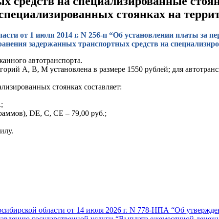
х средств на специализированные стоян
 специализированных стоянках на терри
сти от 1 июля 2014 г. N 256-п “Об установлении платы за 
ранения задержанных транспортных средств на специализир
жанного автотранспорта.
орий A, B, M установлена в размере 1550 рублей; для автотран
ализированных стоянках составляет:
;
ммов), DE, C, CE – 79,00 руб.;
илу.
осибирской области от 14 июля 2026 г. N 778-НПА “Об утвержд
тавлению государственной услуги “Выплата ежемесячной денеж