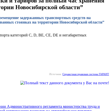
ки и тарифов за полный час хранения
тории Новосибирской области”
перемещение задержанных транспортных средств на
ованных стоянках на территории Новосибирской области”
спорта категорий С, D, BE, CE, DE и негабаритных
Источник:
Справочная правовая система ГАРАНТ
ении Административного регламента министерства труда и
ной компенсации расходов на автомобильное топливо