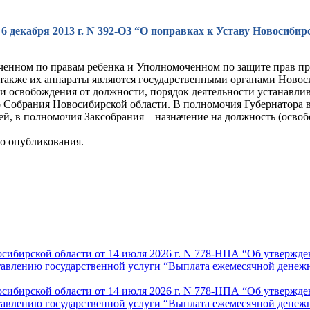
6 декабря 2013 г. N 392-ОЗ “О поправках к Уставу Новосибирс
ченном по правам ребенка и Уполномоченном по защите прав п
 также их аппараты являются государственными органами Новос
и освобождения от должности, порядок деятельности устанавлив
 Собрания Новосибирской области. В полномочия Губернатора в
й, в полномочия Заксобрания – назначение на должность (осво
го опубликования.
осибирской области от 14 июля 2026 г. N 778-НПА “Об утвержд
тавлению государственной услуги “Выплата ежемесячной денеж
осибирской области от 14 июля 2026 г. N 778-НПА “Об утвержд
тавлению государственной услуги “Выплата ежемесячной денеж