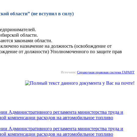
кой области” (не вступил в силу)
редпринимателей.
ибирской области.
аются законами области.
ключено назначение на должность (освобождение от
бождение от должности) Уполномоченного по защите прав
Источник:
Справочная правовая система ГАРАНТ
ении Административного регламента министерства труда и
ной компенсации расходов на автомобильное топливо
ении Административного регламента министерства труда и
ной компенсации расходов на автомобильное топливо