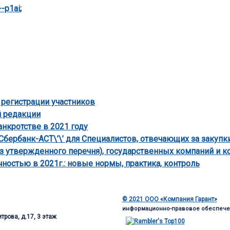
-p1ai
;
 регистрации участников
й редакции
нкротстве в 2021 году
’Сбербанк-АСТ\’\’ для Специалистов, отвечающих за заку
з утвержденного перечня), государственных компаний и к
ностью в 2021г.: новые нормы, практика, контроль
© 2021 ООО «Компания Гарант»
информационно-правовое обеспече
трова, д.17, 3 этаж