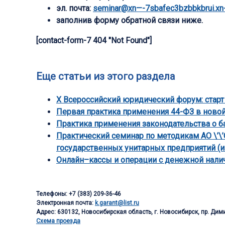
эл. почта:
seminar@xn—-7sbafec3bzbbkbrui.xn-
заполнив форму обратной связи ниже.
[contact-form-7 404 "Not Found"]
Еще статьи из этого раздела
X Всероссийский юридический форум: старт
Первая практика применения 44-ФЗ в ново
Практика применения законодательства о ба
Практический семинар по методикам АО \’\
государственных унитарных предприятий (и
Онлайн–кассы и операции с денежной налич
Телефоны: +7 (383) 209-36-46
Электронная почта:
k.garant@list.ru
Адрес: 630132, Новосибирская область, г. Новосибирск, пр. Дими
Схема проезда