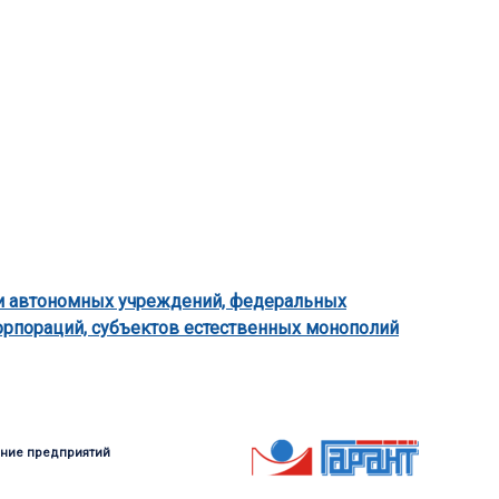
пки автономных учреждений, федеральных
орпораций, субъектов естественных монополий
ние предприятий