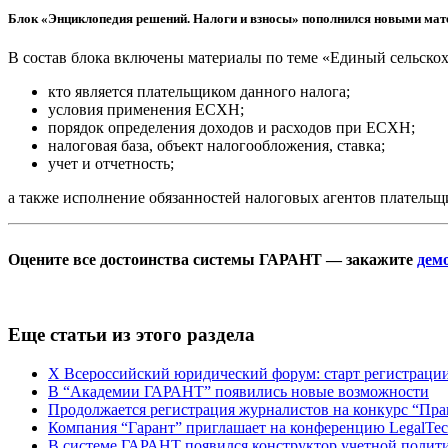
Блок «Энциклопедия решений. Налоги и взносы» пополнился новыми ма
В состав блока включены материалы по теме «Единый сельско
кто является плательщиком данного налога;
условия применения ЕСХН;
порядок определения доходов и расходов при ЕСХН;
налоговая база, объект налогообложения, ставка;
учет и отчетность;
а также исполнение обязанностей налоговых агентов плательщ
Оцените все достоинства системы ГАРАНТ — закажите
дем
Еще статьи из этого раздела
X Всероссийский юридический форум: старт регистраци
В “Академии ГАРАНТ” появились новые возможности
Продолжается регистрация журналистов на конкурс “Пра
Компания “Гарант” приглашает на конференцию LegalTe
В системе ГАРАНТ появился конструктор учетной полит