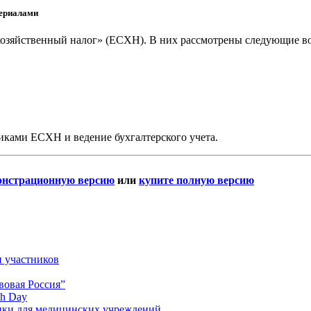
териалами
хозяйственный налог» (ЕСХН). В них рассмотрены следующие в
иками ЕСХН и ведение бухгалтерского учета.
онстрационную версию
или
купите полную версию
и участников
вовая Россия”
ch Day
ики для медицинских учреждений