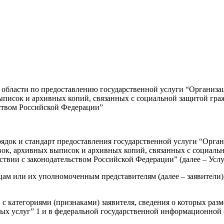
 области по предоставлению государственной услуги “Организ
ыписок и архивных копий, связанных с социальной защитой гра
ьством Российской Федерации”
ядок и стандарт предоставления государственной услуги “Орга
вок, архивных выписок и архивных копий, связанных с социал
ствии с законодательством Российской Федерации” (далее – Услу
цам или их уполномоченным представителям (далее – заявители)
и с категориями (признаками) заявителя, сведения о которых р
ых услуг” 1 и в федеральной государственной информационной