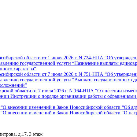
осибирской области от 1 июля 2026 г. N 724-НПА “Об утвержде
ставлению государственной услуги “Назначение выплаты едино
нного характера”
осибирской области от 7 июля 2026 г. N 751-НПА “Об утвержде
ставлению государственной услуги “Выплата государственных 
 осложнений”
рской области от 7 июля 2026 г. N 164-НПА “О внесении измене
дении Инструкции о порядке организации работы с обращениями 
ОЗ “О внесении изменений в Закон Новосибирской области “Об 
З “О внесении изменений в Закон Новосибирской области “О на
итрова, д.17, 3 этаж