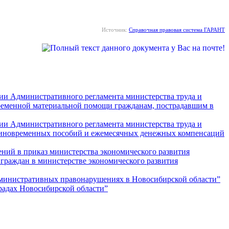
Источник:
Справочная правовая система ГАРАНТ
нии Административного регламента министерства труда и
временной материальной помощи гражданам, пострадавшим в
нии Административного регламента министерства труда и
единовременных пособий и ежемесячных денежных компенсаций
ний в приказ министерства экономического развития
граждан в министерстве экономического развития
административных правонарушениях в Новосибирской области”
градах Новосибирской области”